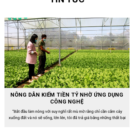
NÔNG DÂN KIẾM TIỀN TỶ NHỜ ỨNG DỤNG
CÔNG NGHỆ
“Bắt đầu làm nông với suy nghĩ rất mù mờ rằng chỉ cần cắm cây
xuống đất và nó sẽ sống, lớn lên, tôi đã trả giá bằng những thất bại