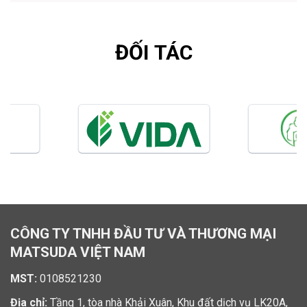
ĐỐI TÁC
CÔNG TY TNHH ĐẦU TƯ VÀ THƯƠNG MẠI
MATSUDA VIỆT NAM
MST:
0108521230
Địa chỉ:
Tầng 1, tòa nhà Khải Xuân, Khu đất dịch vụ LK20A,