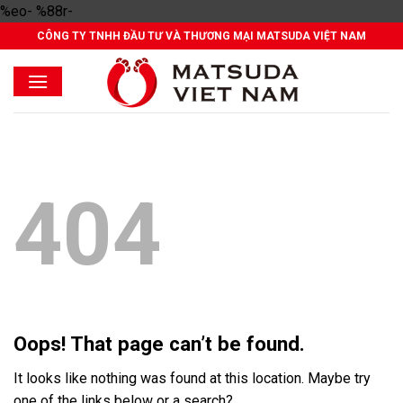
Skip
%eo- %88r-
to
CÔNG TY TNHH ĐẦU TƯ VÀ THƯƠNG MẠI MATSUDA VIỆT NAM
content
404
Oops! That page can’t be found.
It looks like nothing was found at this location. Maybe try
one of the links below or a search?