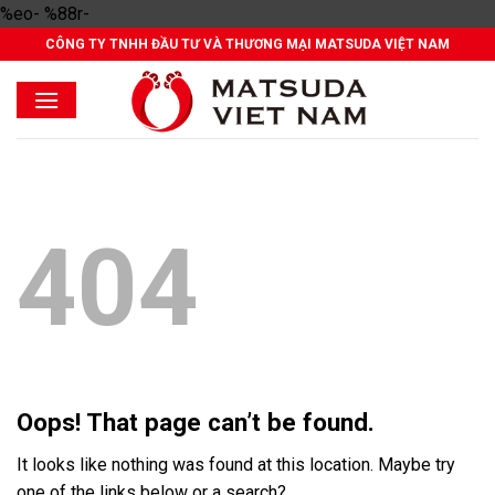
Skip
%eo- %88r-
to
CÔNG TY TNHH ĐẦU TƯ VÀ THƯƠNG MẠI MATSUDA VIỆT NAM
content
404
Oops! That page can’t be found.
It looks like nothing was found at this location. Maybe try
one of the links below or a search?