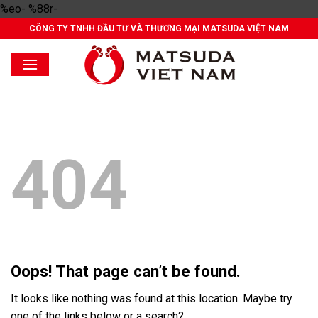
Skip
%eo- %88r-
to
CÔNG TY TNHH ĐẦU TƯ VÀ THƯƠNG MẠI MATSUDA VIỆT NAM
content
404
Oops! That page can’t be found.
It looks like nothing was found at this location. Maybe try
one of the links below or a search?