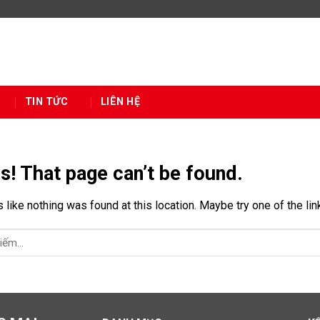
TIN TỨC
LIÊN HỆ
s! That page can’t be found.
s like nothing was found at this location. Maybe try one of the li