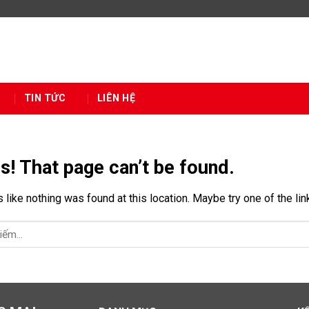
TIN TỨC
LIÊN HỆ
s! That page can’t be found.
s like nothing was found at this location. Maybe try one of the li