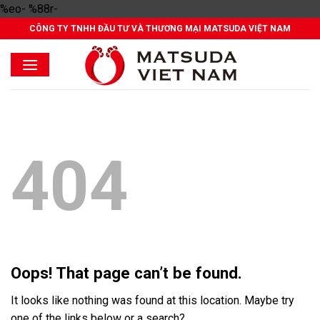
Skip
%eo- %88r-
to
CÔNG TY TNHH ĐẦU TƯ VÀ THƯƠNG MẠI MATSUDA VIỆT NAM
content
404
Oops! That page can’t be found.
It looks like nothing was found at this location. Maybe try
one of the links below or a search?