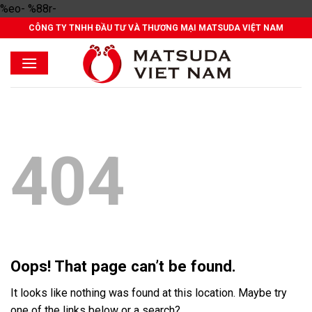
Skip
%eo- %88r-
to
CÔNG TY TNHH ĐẦU TƯ VÀ THƯƠNG MẠI MATSUDA VIỆT NAM
content
404
Oops! That page can’t be found.
It looks like nothing was found at this location. Maybe try
one of the links below or a search?