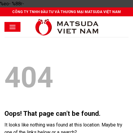
Skip
%eo- %88r-
to
CÔNG TY TNHH ĐẦU TƯ VÀ THƯƠNG MẠI MATSUDA VIỆT NAM
content
404
Oops! That page can’t be found.
It looks like nothing was found at this location. Maybe try
one of the links below or a search?