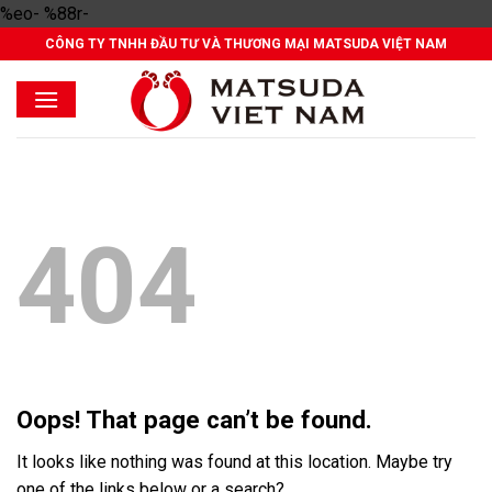
Skip
%eo- %88r-
to
CÔNG TY TNHH ĐẦU TƯ VÀ THƯƠNG MẠI MATSUDA VIỆT NAM
content
404
Oops! That page can’t be found.
It looks like nothing was found at this location. Maybe try
one of the links below or a search?